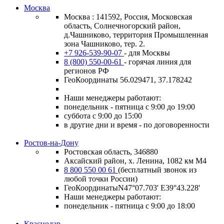
Москва
Москва : 141592, Россия, Московская
область, Солнечногорский район,
д.Чашниково, территория Промышленная
зона Чашниково, тер. 2.
+7 926-539-90-07
- для Москвы
8 (800) 550-00-61
- горячая линия для
регионов РФ
ГеоКоординаты 56.029471, 37.178242
Наши менеджеры работают:
понедельник - пятница с 9:00 до 19:00
суббота с 9:00 до 15:00
в другие дни и время - по договоренности
Ростов-на-Дону
Ростовская область, 346880
Аксайский район, х. Ленина, 1082 км М4
8 800 550 00 61
(бесплатный звонок из
любой точки России)
ГеоКоординатыN47°07.703' E39°43.228'
Наши менеджеры работают:
понедельник - пятница с 9:00 до 18:00
Краснодар