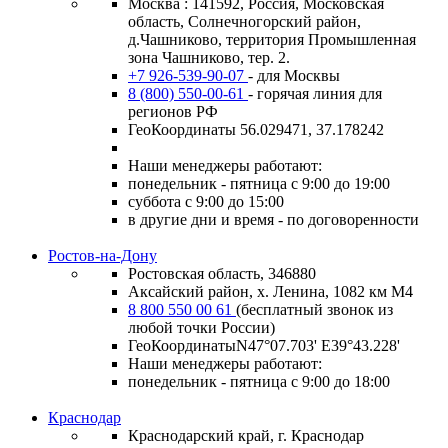
Москва : 141592, Россия, Московская
область, Солнечногорский район,
д.Чашниково, территория Промышленная
зона Чашниково, тер. 2.
+7 926-539-90-07
- для Москвы
8 (800) 550-00-61
- горячая линия для
регионов РФ
ГеоКоординаты 56.029471, 37.178242
Наши менеджеры работают:
понедельник - пятница с 9:00 до 19:00
суббота с 9:00 до 15:00
в другие дни и время - по договоренности
Ростов-на-Дону
Ростовская область, 346880
Аксайский район, х. Ленина, 1082 км М4
8 800 550 00 61
(бесплатный звонок из
любой точки России)
ГеоКоординатыN47°07.703' E39°43.228'
Наши менеджеры работают:
понедельник - пятница с 9:00 до 18:00
Краснодар
Краснодарский край, г. Краснодар