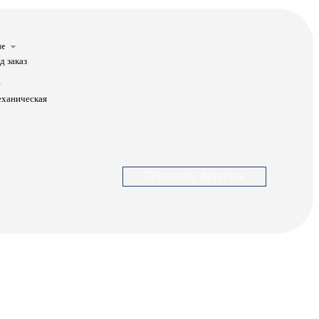
е
д заказ
ханическая