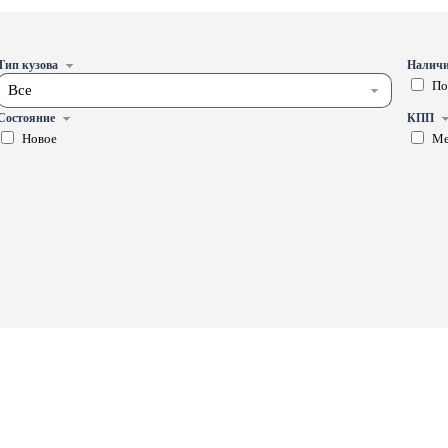
Тип кузова
Наличи
По
Все
Состояние
КПП
Новое
Ме